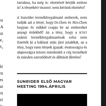
tartalma, ha még is: elnézését kérjük ezúton
is! A tényekért viszont: nem kérünk elnézést!
A Sunrider termékforgalmazó emberek, nem
on
tudják azt a tényt, hogy Dr.Chen és Mrs.Chen
 A
hogyan és mikkel csapja be az embereket
anyagi érdekből! Az a tény, hogy a 9797
sz
számú termékforgalmazónak soha nem
e,
fizették ki a hálózat után járó jutalékát, az a
t,
tény, hogy ezen tények igazak: óvatosságra és
alaposságra intsen mindenkit a cég termékeit
és minden szerződését és állítását illetően!
át
em
rs
SUNRIDER ELSŐ MAGYAR
az
MEETING 1994.ÁPRILIS
en
Videólejátszó
nt