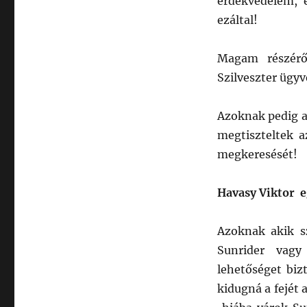
érdekvédelem, 
ezáltal!
Magam részérő
Szilveszter ügyv
Azoknak pedig a
megtiszteltek 
megkeresését!
Havasy Viktor 
Azoknak akik s
Sunrider vag
lehetőséget biz
kidugná a fejét 