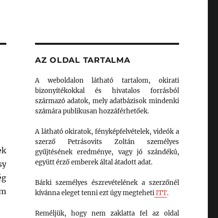
AZ OLDAL TARTALMA
A weboldalon látható tartalom, okirati
bizonyítékokkal és hivatalos forrásból
származó adatok, mely adatbázisok mindenki
számára publikusan hozzáférhetőek.
A látható okiratok, fényképfelvételek, videók a
szerző Petrásovits Zoltán személyes
ek
gyűjtésének eredménye, vagy jó szándékú,
együtt érző emberek által átadott adat.
sy
ég
Bárki személyes észrevételének a szerzőnél
om
kívánna eleget tenni ezt úgy megteheti
ITT
.
Reméljük, hogy nem zaklatta fel az oldal