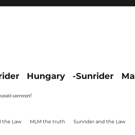
ider Hungary -Sunrider Ma
utató szervezet!
d the Law
MLM the truth
Sunrider and the Law