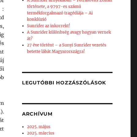
or
A Sunrider árnyékában – Petrásovits Zoltán
története, a 9797-es számú
 :
termékforgalmazó tragédiája – Ai
zd
konklúzió
s,
Sunrider az inkorrekt!
A Sunrider különbség avagy hogyan vernek
ig
át?
és
27 éve történt – a Sunyi Sunrider vezetés
nt
betette lábát Magyarországra!
új
ői
bb
LEGUTÓBBI HOZZÁSZÓLÁSOK
em
).
ARCHÍVUM
át
2025. május
zt
2025. március