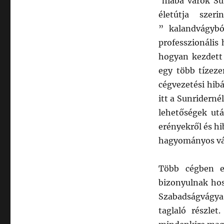
hiába várok Su
életútja sze
” kalandvágybó
professzionális 
hogyan kezdett 
egy több tízeze
cégvezetési hibá
itt a Sunriderné
lehetőségek utá
erényekről és hi
hagyományos válla
Több cégben e
bizonyulnak hos
Szabadságvágya
taglaló részl