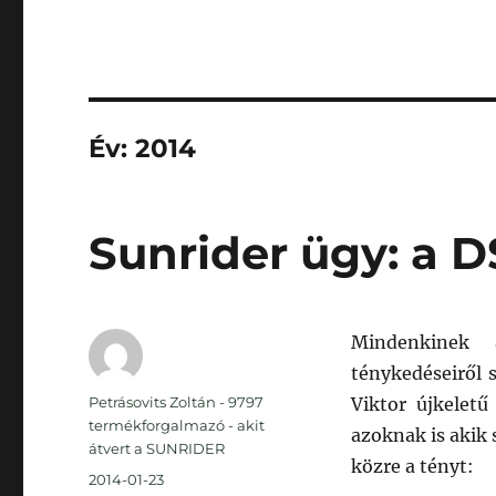
Év:
2014
Sunrider ügy: a 
Mindenkinek 
ténykedéseiről s
Szerző
Petrásovits Zoltán - 9797
Viktor újkeletű
termékforgalmazó - akit
azoknak is akik
átvert a SUNRIDER
közre a tényt:
Közzétéve
2014-01-23