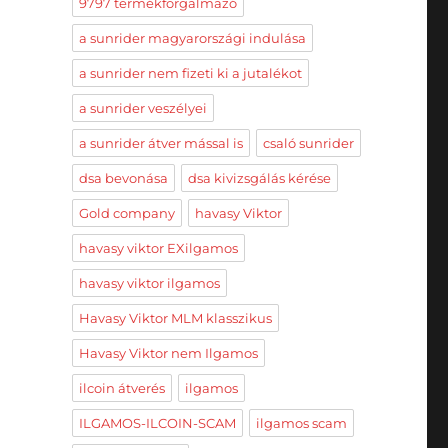
9797 termékforgalmazó
a sunrider magyarországi indulása
a sunrider nem fizeti ki a jutalékot
a sunrider veszélyei
a sunrider átver mással is
csaló sunrider
dsa bevonása
dsa kivizsgálás kérése
Gold company
havasy Viktor
havasy viktor EXilgamos
havasy viktor ilgamos
Havasy Viktor MLM klasszikus
Havasy Viktor nem Ilgamos
ilcoin átverés
ilgamos
ILGAMOS-ILCOIN-SCAM
ilgamos scam