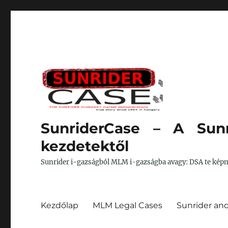
SunriderCase – A Sunr
kezdetektől
Sunrider i-gazságból MLM i-gazságba avagy: DSA te képm
Kezdőlap
MLM Legal Cases
Sunrider an