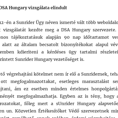
 DSA Hungary vizsgálata elindult
12-én a Sunrider Ügy néven ismerté vált több weboldal
et vizsgálatát kezdte meg a DSA Hungary szervezete.
efonos tájékoztatásuk alapján 90 nap időtartamot ve
 alatt az általam becsatolt bizonyítékokat alapul vév
emben kdieriteni a kérdéses ügy tartalmi részletei
rintett Sunrider Hungary vezetőséget is.
ető végrehajtási kötelmet nem ír elő a Sunridernek, teh
ott megfogalmazottakat, esetleges marasztalást s
ajtani, ám ez esetben minden értelmes honpolgártá
leményét megfogalmazhatja. Egyben az is tény, hogy 
rozatokat, főleg mert a sUnrider Hungary alapvető
zen un. Közvetlen Értékesítőket Védő szervezetnek mi