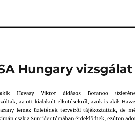
DSA Hungary vizsgálat
akik Havasy Viktor áldásos Botanoo üzletén
zóltak, az ott kialakult elkötésekről, azok is akik Hava
 arany lemez üzletének terveiről tájékoztattak, de m
 simán csak a Sunrider témában érdeklődtek, ezúton ad