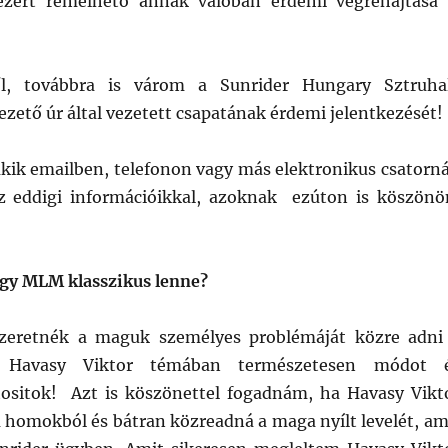
ezért remélhető annak valóban érdemi végrehajtása 
l, továbbra is várom a Sunrider Hungary Sztruha
ezető úr által vezetett csapatának érdemi jelentkezését!
kik emailben, telefonon vagy más elektronikus csatorn
az eddigi információikkal, azoknak ezúton is köszön
egy MLM klasszikus lenne?
zeretnék a maguk személyes problémáját közre adni
y Havasy Viktor témában természetesen módot 
tositok! Azt is köszönettel fogadnám, ha Havasy Vikt
a homokból és bátran közreadná a maga nyílt levelét, am