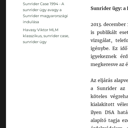
Kategória
Sunrider Case 1994 - A
Sunrider ügy: a
sunrider ügy avagy a
Sunrider magyarországi
indulása
2013. december 
Címke
Havasy Viktor MLM
is publikált es
klasszikus
,
sunrider case
,
vizsgálat, tel
sunrider ügy
igénybe. Ez idő
igyekeznek érd
megkeresve az é
Az eljárás alapv
a Sunrider az 
köteles végreh
kialakitott vé
ilyen DSA hatá
alapító tagja e