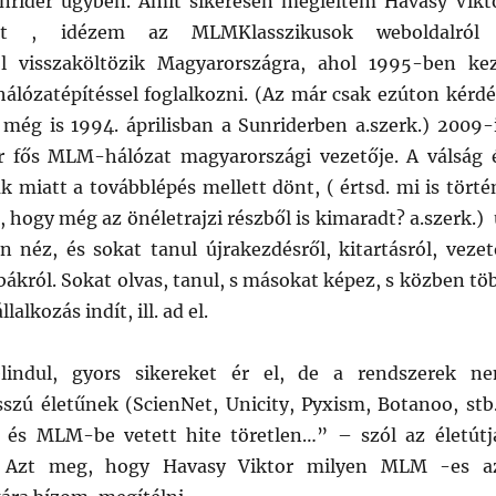
nrider ügyben. Amit sikeresen megleltem Havasy Vikt
rint , idézem az MLMKlasszikusok weboldalról
l visszaköltözik Magyarországra, ahol 1995-ben ke
hálózatépítéssel foglalkozni. (Az már csak ezúton kérdé
még is 1994. áprilisban a Sunriderben a.szerk.) 2009-
r fős MLM-hálózat magyarországi vezetője. A válság 
k miatt a továbblépés mellett dönt, ( értsd. mi is törté
l, hogy még az önéletrajzi részből is kimaradt? a.szerk.) 
n néz, és sokat tanul újrakezdésről, kitartásról, vezet
bákról. Sokat olvas, tanul, s másokat képez, s közben tö
lkozás indít, ill. ad el.
lindul, gyors sikereket ér el, de a rendszerek n
szú életűnek (ScienNet, Unicity, Pyxism, Botanoo, stb.
 és MLM-be vetett hite töretlen…” – szól az életútj
et. Azt meg, hogy Havasy Viktor milyen MLM -es a