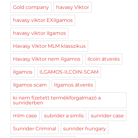
Gold company
havasy Viktor
havasy viktor EXilgamos
havasy viktor ilgamos
Havasy Viktor MLM klasszikus
Havasy Viktor nem Ilgamos
ilcoin átverés
ilgamos
ILGAMOS-ILCOIN-SCAM
ilgamos scam
Ilgamos átverés
ki nem fizetett termékforgalmazó a
sunriderben
mlm case
subrider a simlis
sunrider case
Sunrider Criminal
sunrider hungary