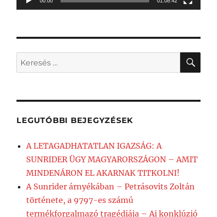
00:00
01:08:42
KER
Keresés
a
következő
kifejezésre:
LEGUTÓBBI BEJEGYZÉSEK
A LETAGADHATATLAN IGAZSÁG: A
SUNRIDER ÜGY MAGYARORSZÁGON – AMIT
MINDENÁRON EL AKARNAK TITKOLNI!
A Sunrider árnyékában – Petrásovits Zoltán
története, a 9797-es számú
termékforgalmazó tragédiája – Ai konklúzió