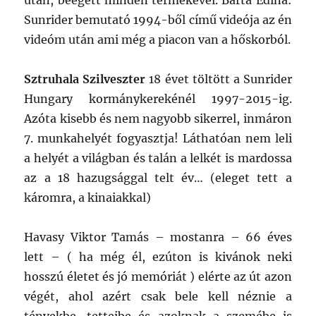
után, beégett minden termékével. Barta Edina:
Sunrider bemutató 1994-ből című videója az én
videóm után ami még a piacon van a hőskorból.
Sztruhala Szilveszter
18 évet töltött a Sunrider
Hungary kormánykerekénél 1997-2015-ig.
Azóta kisebb és nem nagyobb sikerrel, inmáron
7. munkahelyét fogyasztja! Láthatóan nem leli
a helyét a világban és talán a lelkét is mardossa
az a 18 hazugsággal telt év… (eleget tett a
káromra, a kinaiakkal)
Havasy Viktor Tamás – mostanra – 66 éves
lett – ( ha még él, ezúton is kivánok neki
hosszú életet és jó memóriát ) elérte az út azon
végét, ahol azért csak bele kell néznie a