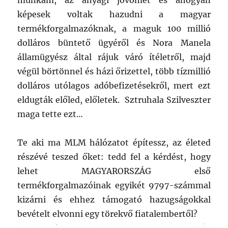
munkám, az anyagi jövőmet és ahogyan
képesek voltak hazudni a magyar
termékforgalmazóknak, a maguk 100 millió
dolláros büntető ügyéről és Nora Manela
államügyész által rájuk váró ítéletről, majd
végül börtönnel és házi őrizettel, több tízmillió
dolláros utólagos adóbefizetésekről, mert ezt
eldugták előled, előletek. Sztruhala Szilveszter
maga tette ezt…
Te aki ma MLM hálózatot építessz, az életed
részévé teszed őket: tedd fel a kérdést, hogy
lehet MAGYARORSZÁG első
termékforgalmazóinak egyikét 9797-számmal
kizárni és ehhez támogató hazugságokkal
bevételt elvonni egy törekvő fiatalembertől?