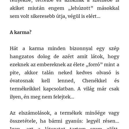
tényekbe, tetteibe és azoknak a szemébe is
akiket miután engem „lehúzott” másokkal
sem volt sikeresebb útja, végül is elért…
A karma?
Hát a karma minden bizonnyal egy szép
hangzatos dolog de azért amit látok, hogy
ezeknek az embereknek az élete „forró” mint a
pite, akkor talán neked kedves olvasó is
óvatosnak kell lenned, Chenékkel és
termékeikkel kapcsolatban. A világ már csak
ilyen, én meg nem felejtek…
Az elszámolások, a termékek minőége vagy
összetétele, ha bármi gyanús: legyél résen…