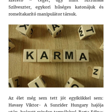
szerető – céget, úgy mint Sztruhala
Szilveszter, egykori hűséges katonájuk és
romeltakarító manipulátor társuk.
Az élet még sem tett jót egyikükkel sem:
Havasy Viktor- A Sunrider Hungary hajója