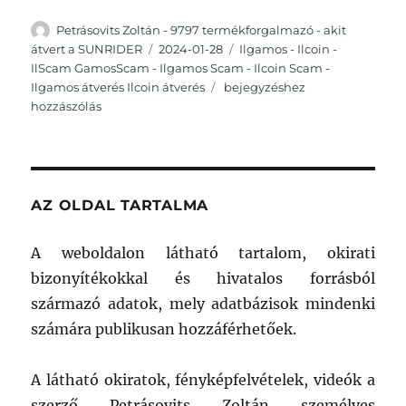
Szerző
Petrásovits Zoltán - 9797 termékforgalmazó - akit
Közzétéve
Kategória
átvert a SUNRIDER
2024-01-28
Ilgamos - Ilcoin -
IlScam GamosScam - Ilgamos Scam - Ilcoin Scam -
Sunrider
Ilgamos átverés Ilcoin átverés
bejegyzéshez
az
hozzászólás
inkorrekt!
AZ OLDAL TARTALMA
A weboldalon látható tartalom, okirati
bizonyítékokkal és hivatalos forrásból
származó adatok, mely adatbázisok mindenki
számára publikusan hozzáférhetőek.
A látható okiratok, fényképfelvételek, videók a
szerző Petrásovits Zoltán személyes