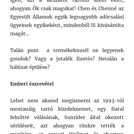
Igen, azt a látszatot tartom szem előtt,
ahogyan Ők csak magukat! Chen és Chenné az
Egyesült Államok egyik legnagyobb adócsalási
ügyeinek egyikeként, mindenből IS kivásárolta
magát…
Talán pont a termékekmnél ne legyenek
gondok? Vagy a jutalék fizetés? Netalán a
hálózat épülése?
Emberi észrevétel
Lehet nem akarod megismerni az 1993-tól
mostanáig tartó küzdelmemet, egy fiatal
felnőtté válásának, Sunrider által okozott
sérüléseit, azt ahogyan tönkre tették a