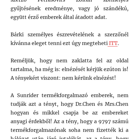
gyűjtésének eredménye, vagy jó szándékú,
együtt érző emberek által átadott adat.
Bárki személyes észrevételének a szerzőnél
kívánna eleget tenni ezt úgy megteheti
ITT
.
Reméljük, hogy nem zaklatta fel az oldal
tartalma, ha még is: elnézését kérjük ezúton is!
A tényekért viszont: nem kérünk elnézést!
A Sunrider termékforgalmazó emberek, nem
tudják azt a tényt, hogy Dr.Chen és Mrs.Chen
hogyan és mikkel csapja be az embereket
anyagi érdekből! Az a tény, hogy a 9797 számú
termékforgalmazónak soha nem fizették ki a
hálózat után járó jutalékát, az a tény, hogy