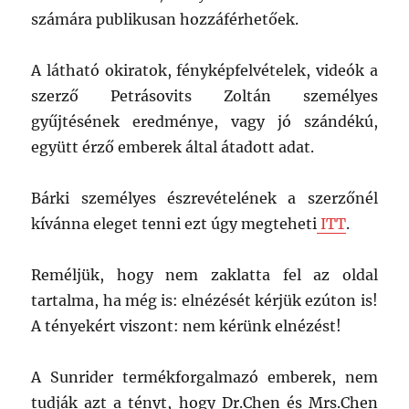
számára publikusan hozzáférhetőek.
A látható okiratok, fényképfelvételek, videók a
szerző Petrásovits Zoltán személyes
gyűjtésének eredménye, vagy jó szándékú,
együtt érző emberek által átadott adat.
Bárki személyes észrevételének a szerzőnél
kívánna eleget tenni ezt úgy megteheti
ITT
.
Reméljük, hogy nem zaklatta fel az oldal
tartalma, ha még is: elnézését kérjük ezúton is!
A tényekért viszont: nem kérünk elnézést!
A Sunrider termékforgalmazó emberek, nem
tudják azt a tényt, hogy Dr.Chen és Mrs.Chen