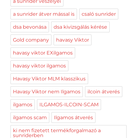
a sunrider veszélyei
a sunrider átver mással is
csaló sunrider
dsa bevonása
dsa kivizsgálás kérése
Gold company
havasy Viktor
havasy viktor EXilgamos
havasy viktor ilgamos
Havasy Viktor MLM klasszikus
Havasy Viktor nem Ilgamos
ilcoin átverés
ilgamos
ILGAMOS-ILCOIN-SCAM
ilgamos scam
Ilgamos átverés
ki nem fizetett termékforgalmazó a
sunriderben