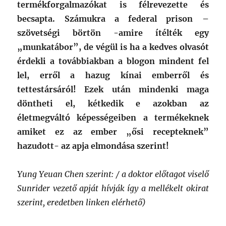
termékforgalmazókat is félrevezette és
becsapta. Számukra a federal prison –
szövetségi börtön -amire ítélték egy
„munkatábor”, de végül is ha a kedves olvasót
érdekli a továbbiakban a blogon mindent fel
lel, erről a hazug kínai emberről és
tettestársáról! Ezek után mindenki maga
döntheti el, kétkedik e azokban az
életmegváltó képességeiben a termékeknek
amiket ez az ember „ősi recepteknek”
hazudott- az apja elmondása szerint!
Yung Yeuan Chen szerint: / a doktor előtagot viselő
Sunrider vezető apját hívják így a mellékelt okirat
szerint, eredetben linken elérhető)