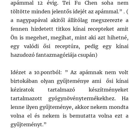
apámmal 12 évig. Tei Fu Chen soha nem
töltötte minden jelentős idejét az apámmal.” . (
a nagypapával akitől állítólag megszerezte a
fennen hirdetett titkos kínai recepteket amit
Ön is megehet, megihat, mint aki azt hihetné,
egy valódi ősi receptúra, pedig egy kínai
hazudozó fantazmagóriája csupán)
Idézet a 10.pontból: ” Az apámnak nem volt
birtokában olyan gyűjteménye ami ősi kínai
kéziratok tartalmazó készítményeket
tartalmazott gyógynövénytermékekhez. Ha
lenne ilyen gyűjteménye, akkor nekem mondta
volna el és nekem is bemutatta volna ezt a
gyűjteményt.”