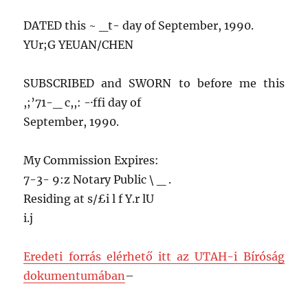
DATED this ~ _t- day of September, 1990.
YUr;G YEUAN/CHEN
SUBSCRIBED and SWORN to before me this
,;’71-_ c,,: -·ffi day of
September, 1990.
My Commission Expires:
7-3- 9:z Notary Public \ _ .
Residing at s/£i l f Y.r lU
i.j
Eredeti forrás elérhető itt az UTAH-i Bíróság
dokumentumában
–