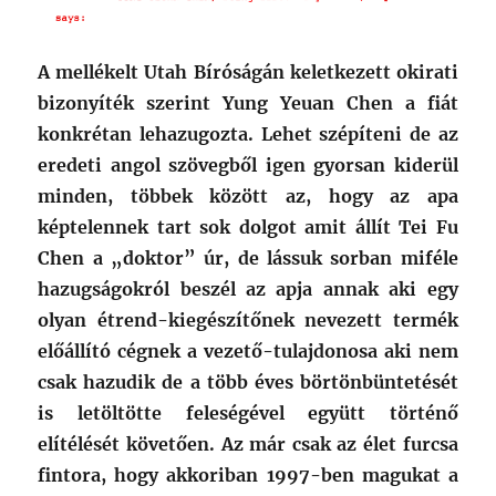
A mellékelt Utah Bíróságán keletkezett okirati
bizonyíték szerint Yung Yeuan Chen a fiát
konkrétan lehazugozta. Lehet szépíteni de az
eredeti angol szövegből igen gyorsan kiderül
minden, többek között az, hogy az apa
képtelennek tart sok dolgot amit állít Tei Fu
Chen a „doktor” úr, de lássuk sorban miféle
hazugságokról beszél az apja annak aki egy
olyan étrend-kiegészítőnek nevezett termék
előállító cégnek a vezető-tulajdonosa aki nem
csak hazudik de a több éves börtönbüntetését
is letöltötte feleségével együtt történő
elítélését követően. Az már csak az élet furcsa
fintora, hogy akkoriban 1997-ben magukat a