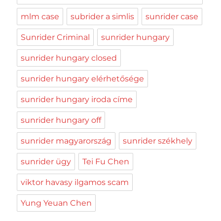
mlm case
subrider a simlis
sunrider case
Sunrider Criminal
sunrider hungary
sunrider hungary closed
sunrider hungary elérhetősége
sunrider hungary iroda címe
sunrider hungary off
sunrider magyarország
sunrider székhely
sunrider ügy
Tei Fu Chen
viktor havasy ilgamos scam
Yung Yeuan Chen