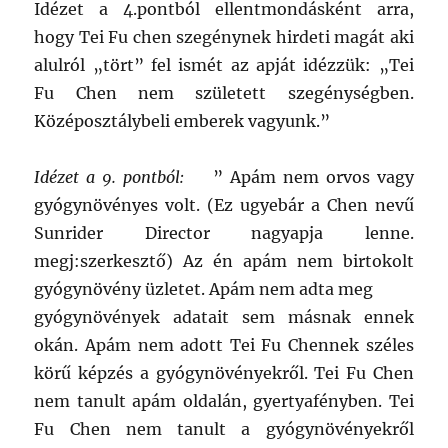
Idézet a 4.pontból ellentmondásként arra,
hogy Tei Fu chen szegénynek hirdeti magát aki
alulról „tört” fel ismét az apját idézzük: „Tei
Fu Chen nem született szegénységben.
Középosztálybeli emberek vagyunk.”
Idézet a 9. pontból:
” Apám nem orvos vagy
gyógynövényes volt. (Ez ugyebár a Chen nevű
Sunrider Director nagyapja lenne.
megj:szerkesztő) Az én apám nem birtokolt
gyógynövény üzletet. Apám nem adta meg
gyógynövények adatait sem másnak ennek
okán. Apám nem adott Tei Fu Chennek széles
körű képzés a gyógynövényekről. Tei Fu Chen
nem tanult apám oldalán, gyertyafényben. Tei
Fu Chen nem tanult a gyógynövényekről