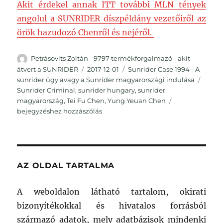
Akit érdekel annak ITT további MLN tények
angolul a SUNRIDER díszpéldány vezetőiről az
örök hazudozó Chenről és nejéről.
Szerző
Petrásovits Zoltán - 9797 termékforgalmazó - akit
Közzétéve
Kategória
átvert a SUNRIDER
2017-12-01
Sunrider Case 1994 - A
Címk
sunrider ügy avagy a Sunrider magyarországi indulása
Sunrider Criminal
,
sunrider hungary
,
sunrider
Dr.Chen
magyarország
,
Tei Fu Chen
,
Yung Yeuan Chen
apja
bejegyzéshez hozzászólás
Yung
Yeuan
Chen:
a
fiam
AZ OLDAL TARTALMA
Tei
Fu
A weboldalon látható tartalom, okirati
Chen
bizonyítékokkal és hivatalos forrásból
egy
hazudozó!
származó adatok, mely adatbázisok mindenki