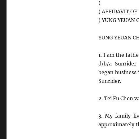
)
) AFFIDAVIT OF
) YUNG YEUAN 
YUNG YEUAN CHEN
1. I am the fath
d/b/a Sunrider
began business i
Sunrider.
2. Tei Fu Chen w
3. My family li
approximately th