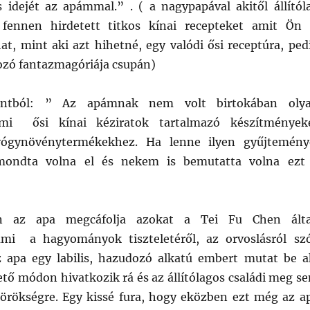
 idejét az apámmal.” . ( a nagypapával akitől állítól
fennen hirdetett titkos kínai recepteket amit Ön 
t, mint aki azt hihetné, egy valódi ősi receptúra, ped
ozó fantazmagóriája csupán)
ontból: ” Az apámnak nem volt birtokában oly
mi ősi kínai kéziratok tartalmazó készítmények
yógynövénytermékekhez. Ha lenne ilyen gyűjtemény
ondta volna el és nekem is bemutatta volna ezt
n az apa megcáfolja azokat a Tei Fu Chen álta
ami a hagyományok tiszteletéről, az orvoslásról szó
z apa egy labilis, hazudozó alkatú embert mutat be a
ető módon hivatkozik rá és az állítólagos családi meg s
l. örökségre. Egy kissé fura, hogy eközben ezt még az a