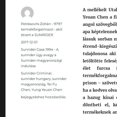
A mellékelt Uta
Yeuan Chen a fi
Szerző
Petrásovits Zoltán - 9797
angol szövegből
termékforgalmazó - akit
apa képtelennek
átvert a SUNRIDER
lássuk sorban m
Közzétéve
2017-12-01
étrend-kiegés
Kategória
Sunrider Case 1994 - A
tulajdonosa ak
sunrider ügy avagy a
Sunrider magyarországi
letöltötte feles
indulása
élet furcsa
Címke
Sunrider Criminal
,
termékforgalma
sunrider hungary
,
sunrider
prison – szövet
magyarország
,
Tei Fu
Chen
,
Yung Yeuan Chen
ha a kedves olva
Dr.Chen
bejegyzéshez hozzászólás
a hazug kínai 
apja
döntheti el, 
Yung
termékeknek am
Yeuan