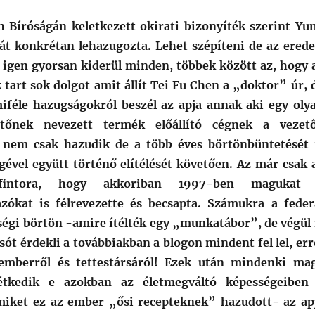
h Bíróságán keletkezett okirati bizonyíték szerint Yu
át konkrétan lehazugozta. Lehet szépíteni de az erede
 igen gyorsan kiderül minden, többek között az, hogy 
 tart sok dolgot amit állít Tei Fu Chen a „doktor” úr, 
iféle hazugságokról beszél az apja annak aki egy oly
zítőnek nevezett termék előállító cégnek a vezet
i nem csak hazudik de a több éves börtönbüntetését 
égével együtt történő elítélését követően. Az már csak 
 fintora, hogy akkoriban 1997-ben magukat
zókat is félrevezette és becsapta. Számukra a feder
ségi börtön -amire ítélték egy „munkatábor”, de végül 
sót érdekli a továbbiakban a blogon mindent fel lel, err
emberről és tettestársáról! Ezek után mindenki ma
kétkedik e azokban az életmegváltó képességeiben
iket ez az ember „ősi recepteknek” hazudott- az ap