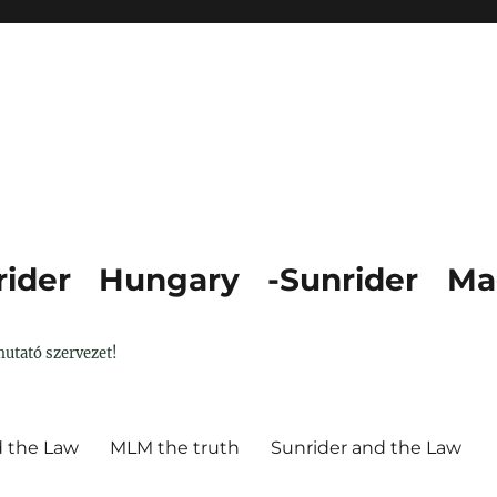
ider Hungary -Sunrider Ma
utató szervezet!
d the Law
MLM the truth
Sunrider and the Law