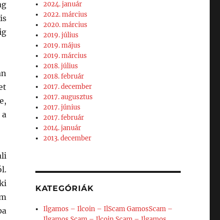
ag
2024. január
2022. március
is
2020. március
ig
2019. július
2019. május
2019. március
2018. július
an
2018. február
et
2017. december
2017. augusztus
e,
2017. június
 a
2017. február
2014. január
2013. december
li
l.
ki
KATEGÓRIÁK
em
Ilgamos – Ilcoin – IlScam GamosScam –
pa
Ilgamos Scam – Ilcoin Scam – Ilgamos