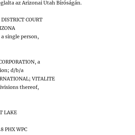
oglalta az Arizonai Utah Bíróságán.
 DISTRICT COURT
RIZONA
a single person,
CORPORATION, a
ion; d/b/a
RNATIONAL; VITALITE
visions thereof,
T LAKE
228 PHX WPC