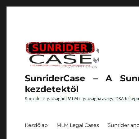
SunriderCase – A Sunr
kezdetektől
Sunrider i-gazságból MLM i-gazságba avagy: DSA te képm
Kezdőlap
MLM Legal Cases
Sunrider an