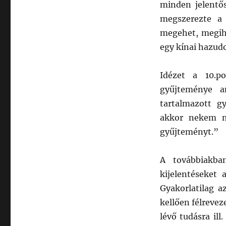
minden jelentős
megszerezte a 
megehet, megiha
egy kínai hazud
Idézet a 10.p
gyűjteménye a
tartalmazott g
akkor nekem m
gyűjteményt.”
A továbbiakba
kijelentéseket 
Gyakorlatilag a
kellően félrevez
lévő tudásra il