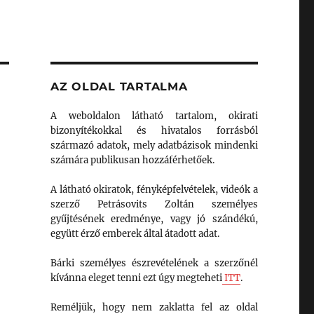
AZ OLDAL TARTALMA
A weboldalon látható tartalom, okirati
bizonyítékokkal és hivatalos forrásból
származó adatok, mely adatbázisok mindenki
számára publikusan hozzáférhetőek.
A látható okiratok, fényképfelvételek, videók a
szerző Petrásovits Zoltán személyes
gyűjtésének eredménye, vagy jó szándékú,
együtt érző emberek által átadott adat.
Bárki személyes észrevételének a szerzőnél
kívánna eleget tenni ezt úgy megteheti
ITT
.
Reméljük, hogy nem zaklatta fel az oldal