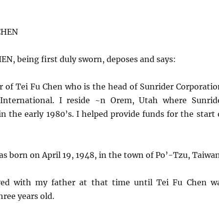
CHEN
, being first duly sworn, deposes and says:
er of Tei Fu Chen who is the head of Sunrider Corporatio
 International. I reside ~n Orem, Utah where Sunrid
n the early 1980’s. I helped provide funds for the start 
as born on April 19, 1948, in the town of Po’-Tzu, Taiwan
ved with my father at that time until Tei Fu Chen w
ree years old.