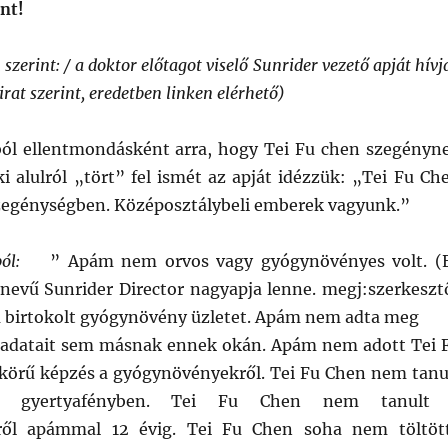
int!
zerint: / a doktor előtagot viselő Sunrider vezető apját hívj
irat szerint, eredetben linken elérhető)
ból ellentmondásként arra, hogy Tei Fu chen szegényn
i alulról „tört” fel ismét az apját idézzük: „Tei Fu Ch
zegénységben. Középosztálybeli emberek vagyunk.”
ból:
” Apám nem orvos vagy gyógynövényes volt. (
nevű Sunrider Director nagyapja lenne. megj:szerkeszt
birtokolt gyógynövény üzletet. Apám nem adta meg
adatait sem másnak ennek okán. Apám nem adott Tei 
körű képzés a gyógynövényekről. Tei Fu Chen nem tanu
n, gyertyafényben. Tei Fu Chen nem tanult
ről apámmal 12 évig. Tei Fu Chen soha nem töltöt