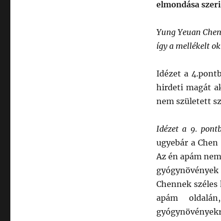
Chen:
elmondása szer
a
fiam
Yung Yeuan Chen s
Tei
Fu
így a mellékelt ok
Chen
egy
Idézet a 4.pont
hazudozó!
hirdeti magát ak
nem született s
Idézet a 9. pont
ugyebár a Chen 
Az én apám nem 
gyógynövények 
Chennek széles 
apám oldalá
gyógynövények