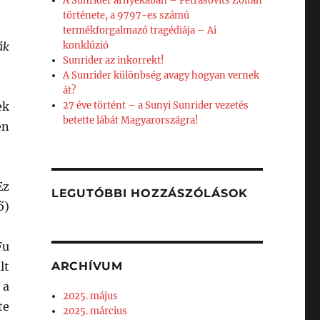
A Sunrider árnyékában – Petrásovits Zoltán
története, a 9797-es számú
termékforgalmazó tragédiája – Ai
ák
konklúzió
Sunrider az inkorrekt!
A Sunrider különbség avagy hogyan vernek
át?
ek
27 éve történt – a Sunyi Sunrider vezetés
betette lábát Magyarországra!
en
Ez
LEGUTÓBBI HOZZÁSZÓLÁSOK
ő)
Fu
lt
ARCHÍVUM
 a
2025. május
te
2025. március