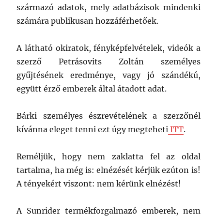
számú
származó adatok, mely adatbázisok mindenki
termékforgalmazó
számára publikusan hozzáférhetőek.
tragédiája
–
Ai
A látható okiratok, fényképfelvételek, videók a
konklúzió
szerző Petrásovits Zoltán személyes
gyűjtésének eredménye, vagy jó szándékú,
együtt érző emberek által átadott adat.
Bárki személyes észrevételének a szerzőnél
kívánna eleget tenni ezt úgy megteheti
ITT
.
Reméljük, hogy nem zaklatta fel az oldal
tartalma, ha még is: elnézését kérjük ezúton is!
A tényekért viszont: nem kérünk elnézést!
A Sunrider termékforgalmazó emberek, nem