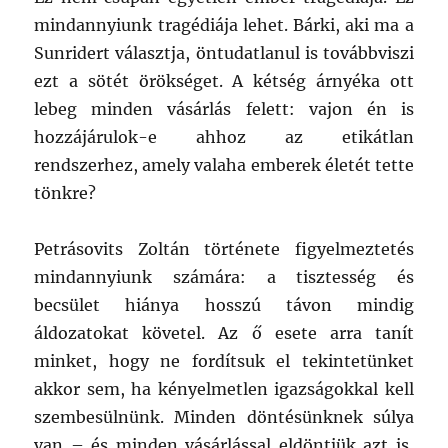
mindannyiunk tragédiája lehet. Bárki, aki ma a
Sunridert választja, öntudatlanul is továbbviszi
ezt a sötét örökséget. A kétség árnyéka ott
lebeg minden vásárlás felett: vajon én is
hozzájárulok-e ahhoz az etikátlan
rendszerhez, amely valaha emberek életét tette
tönkre?
Petrásovits Zoltán története figyelmeztetés
mindannyiunk számára: a tisztesség és
becsület hiánya hosszú távon mindig
áldozatokat követel. Az ő esete arra tanít
minket, hogy ne fordítsuk el tekintetünket
akkor sem, ha kényelmetlen igazságokkal kell
szembesülnünk. Minden döntésünknek súlya
van – és minden vásárlással eldöntjük azt is,