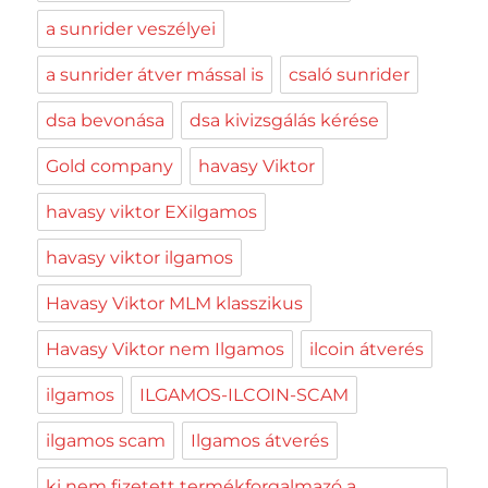
a sunrider veszélyei
a sunrider átver mással is
csaló sunrider
dsa bevonása
dsa kivizsgálás kérése
Gold company
havasy Viktor
havasy viktor EXilgamos
havasy viktor ilgamos
Havasy Viktor MLM klasszikus
Havasy Viktor nem Ilgamos
ilcoin átverés
ilgamos
ILGAMOS-ILCOIN-SCAM
ilgamos scam
Ilgamos átverés
ki nem fizetett termékforgalmazó a