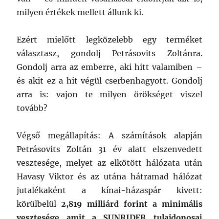
milyen értékek mellett állunk ki.
Ezért mielőtt legközelebb egy terméket
választasz, gondolj Petrásovits Zoltánra.
Gondolj arra az emberre, aki hitt valamiben –
és akit ez a hit végül cserbenhagyott. Gondolj
arra is: vajon te milyen örökséget viszel
tovább?
Végső megállapítás: A számítások alapján
Petrásovits Zoltán 31 év alatt elszenvedett
vesztesége, melyet az elkötött hálózata után
Havasy Viktor és az utána hátramad hálózat
jutalékaként a kínai-házaspár kivett:
körülbelül
2,819 milliárd forint a minimális
vesztesége amit a SUNRIDER tulajdonosai