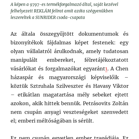
A képen a 9797-es termékforgalmazó által, saját kezével
felhelyezett REKLÁM felirat amit azóta szégyenükben
leszereltek a SUNRIDER csoda-csapata
Az általa összegyűjtött dokumentumok és
bizonyítékok fájdalmas képet festenek: egy
olyan vállalatról árulkodnak, amely tudatosan
manipulált embereket, félretájékoztatott
vásárlókat és forgalmazókat egyaránt
1
.
A Chen
házaspár és magyarországi képviselőik –
köztük Sztruhala Szilveszter és Havasy Viktor
– etikátlan magatartása mély sebeket ejtett
azokon, akik hittek bennük. Petrásovits Zoltán
nem csupán anyagi veszteségeket szenvedett
el; emberi méltóságában is sérült.
Ez nem csupán egyetlen ember tragédiája. Ez