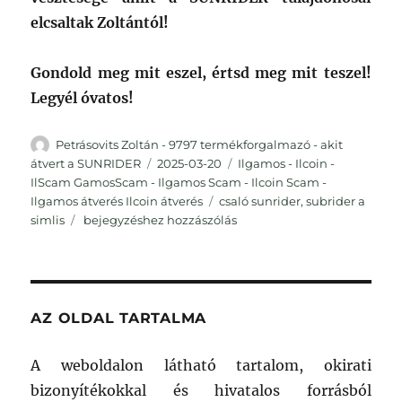
elcsaltak Zoltántól!
Gondold meg mit eszel, értsd meg mit teszel!
Legyél óvatos!
Szerző
Petrásovits Zoltán - 9797 termékforgalmazó - akit
Közzétéve
Kategória
átvert a SUNRIDER
2025-03-20
Ilgamos - Ilcoin -
IlScam GamosScam - Ilgamos Scam - Ilcoin Scam -
Címke
Ilgamos átverés Ilcoin átverés
csaló sunrider
,
subrider a
A
simlis
bejegyzéshez hozzászólás
Sunrider
árnyékában
–
Petrásovits
Zoltán
AZ OLDAL TARTALMA
története,
a
A weboldalon látható tartalom, okirati
9797-
bizonyítékokkal és hivatalos forrásból
es