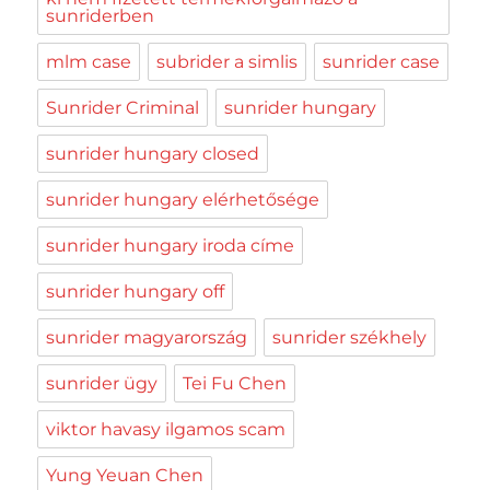
sunriderben
mlm case
subrider a simlis
sunrider case
Sunrider Criminal
sunrider hungary
sunrider hungary closed
sunrider hungary elérhetősége
sunrider hungary iroda címe
sunrider hungary off
sunrider magyarország
sunrider székhely
sunrider ügy
Tei Fu Chen
viktor havasy ilgamos scam
Yung Yeuan Chen