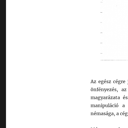
Az egész cégre 
önfényezés, az
magyarázata é
manipuláció a 
némasága, a cégr