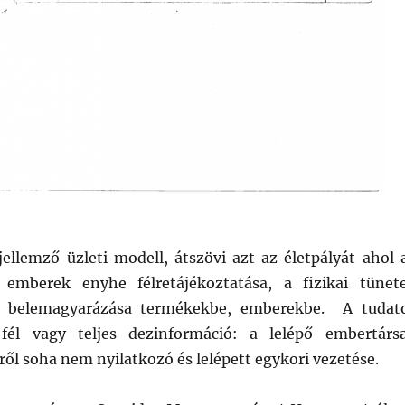
jellemző üzleti modell, átszövi azt az életpályát ahol 
 emberek enyhe félretájékoztatása, a fizikai tünet
s belemagyarázása termékekbe, emberekbe. A tudat
fél vagy teljes dezinformáció: a lelépő embertárs
ől soha nem nyilatkozó és lelépett egykori vezetése.