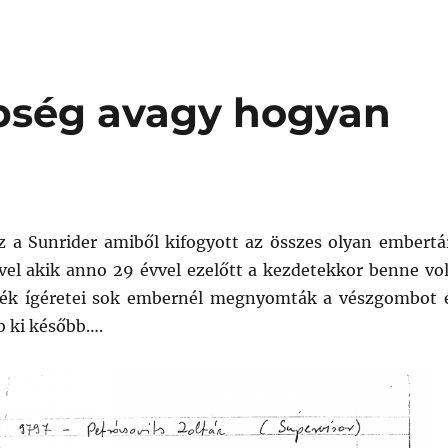
nbség avagy hogyan
z a Sunrider amiből kifogyott az összes olyan embertá
vel akik anno 29 évvel ezelőtt a kezdetekkor benne vol
ék ígéretei sok embernél megnyomták a vészgombot 
bb ki később….