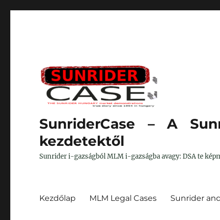
SunriderCase – A Sunr
kezdetektől
Sunrider i-gazságból MLM i-gazságba avagy: DSA te képm
Kezdőlap
MLM Legal Cases
Sunrider an