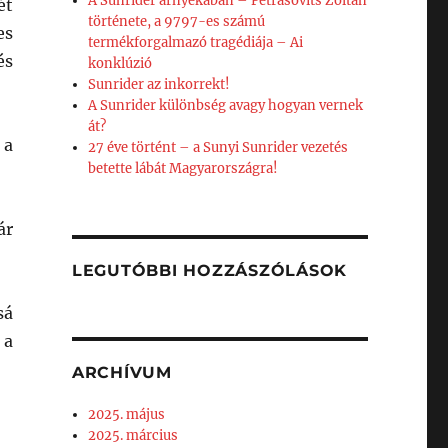
A Sunrider árnyékában – Petrásovits Zoltán
ét
története, a 9797-es számú
es
termékforgalmazó tragédiája – Ai
és
konklúzió
Sunrider az inkorrekt!
A Sunrider különbség avagy hogyan vernek
át?
 a
27 éve történt – a Sunyi Sunrider vezetés
betette lábát Magyarországra!
ár
LEGUTÓBBI HOZZÁSZÓLÁSOK
sá
 a
ARCHÍVUM
2025. május
2025. március