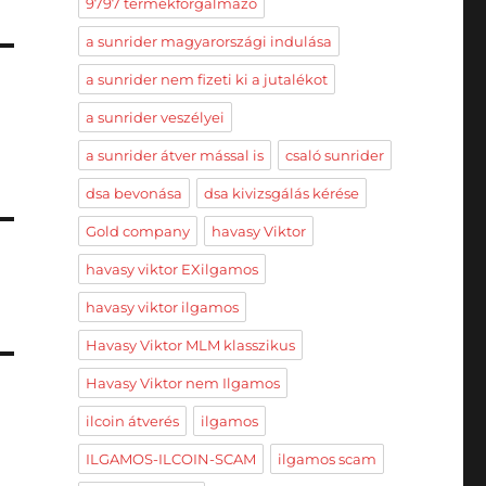
9797 termékforgalmazó
a sunrider magyarországi indulása
a sunrider nem fizeti ki a jutalékot
a sunrider veszélyei
a sunrider átver mással is
csaló sunrider
dsa bevonása
dsa kivizsgálás kérése
Gold company
havasy Viktor
havasy viktor EXilgamos
havasy viktor ilgamos
Havasy Viktor MLM klasszikus
Havasy Viktor nem Ilgamos
ilcoin átverés
ilgamos
ILGAMOS-ILCOIN-SCAM
ilgamos scam