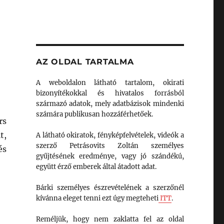
AZ OLDAL TARTALMA
A weboldalon látható tartalom, okirati
bizonyítékokkal és hivatalos forrásból
származó adatok, mely adatbázisok mindenki
számára publikusan hozzáférhetőek.
rs
t,
A látható okiratok, fényképfelvételek, videók a
szerző Petrásovits Zoltán személyes
és
gyűjtésének eredménye, vagy jó szándékú,
együtt érző emberek által átadott adat.
Bárki személyes észrevételének a szerzőnél
kívánna eleget tenni ezt úgy megteheti
ITT
.
Reméljük, hogy nem zaklatta fel az oldal