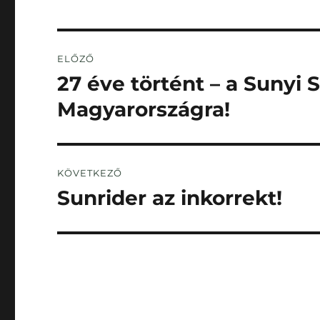
Bejegyzés
ELŐZŐ
navigáció
27 éve történt – a Sunyi 
Korábbi
bejegyzés:
Magyarországra!
KÖVETKEZŐ
Sunrider az inkorrekt!
Következő
bejegyzés: