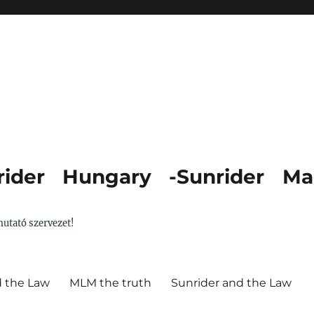
ider Hungary -Sunrider Ma
utató szervezet!
d the Law
MLM the truth
Sunrider and the Law