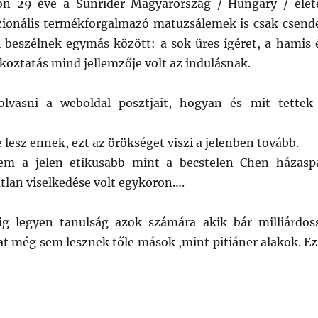
n 29 éve a Sunrider Magyarország / Hungary / élet
szionális termékforgalmazó matuzsálemek is csak csend
 beszélnek egymás között: a sok üres ígéret, a hamis 
koztatás mind jellemzője volt az indulásnak.
olvasni a weboldal posztjait, hogyan és mit tettek
 lesz ennek, ezt az örökséget viszi a jelenben tovább.
em a jelen etikusabb mint a becstelen Chen házasp
tlan viselkedése volt egykoron….
ig legyen tanulság azok számára akik bár milliárdos
at még sem lesznek tőle mások ,mint pitiáner alakok. Ez