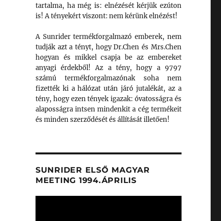
tartalma, ha még is: elnézését kérjük ezúton
is! A tényekért viszont: nem kérünk elnézést!
A Sunrider termékforgalmazó emberek, nem
tudják azt a tényt, hogy Dr.Chen és Mrs.Chen
hogyan és mikkel csapja be az embereket
anyagi érdekből! Az a tény, hogy a 9797
számú termékforgalmazónak soha nem
fizették ki a hálózat után járó jutalékát, az a
tény, hogy ezen tények igazak: óvatosságra és
alaposságra intsen mindenkit a cég termékeit
és minden szerződését és állítását illetően!
SUNRIDER ELSŐ MAGYAR
MEETING 1994.ÁPRILIS
Videólejátszó