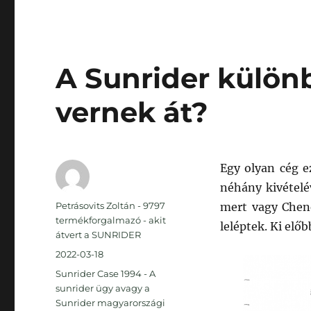
A Sunrider külö
vernek át?
Egy olyan cég e
néhány kivételé
Szerző
Petrásovits Zoltán - 9797
mert vagy Chen
termékforgalmazó - akit
leléptek. Ki elő
átvert a SUNRIDER
Közzétéve
2022-03-18
Kategória
Sunrider Case 1994 - A
sunrider ügy avagy a
Sunrider magyarországi