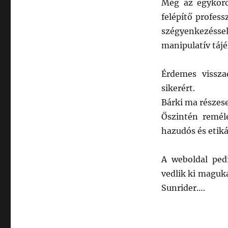
Még az egykoro
felépítő profes
szégyenkezéssel
manipulatív tájé
Érdemes vissza
sikerért.
Bárki ma részese
Őszintén remél
hazudós és etiká
A weboldal ped
vedlik ki maguk
Sunrider….