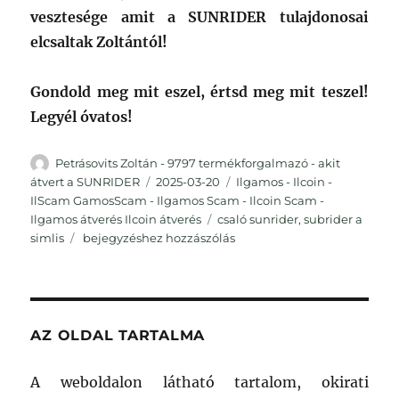
vesztesége amit a SUNRIDER tulajdonosai
elcsaltak Zoltántól!
Gondold meg mit eszel, értsd meg mit teszel!
Legyél óvatos!
Szerző
Petrásovits Zoltán - 9797 termékforgalmazó - akit
Közzétéve
Kategória
átvert a SUNRIDER
2025-03-20
Ilgamos - Ilcoin -
IlScam GamosScam - Ilgamos Scam - Ilcoin Scam -
Címke
Ilgamos átverés Ilcoin átverés
csaló sunrider
,
subrider a
A
simlis
bejegyzéshez hozzászólás
Sunrider
árnyékában
–
Petrásovits
Zoltán
AZ OLDAL TARTALMA
története,
a
A weboldalon látható tartalom, okirati
9797-