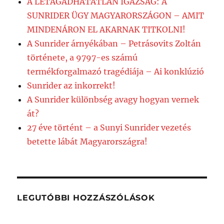
A LETAGADHATATLAN IGAZSÁG: A
SUNRIDER ÜGY MAGYARORSZÁGON – AMIT
MINDENÁRON EL AKARNAK TITKOLNI!
A Sunrider árnyékában – Petrásovits Zoltán
története, a 9797-es számú
termékforgalmazó tragédiája – Ai konklúzió
Sunrider az inkorrekt!
A Sunrider különbség avagy hogyan vernek
át?
27 éve történt – a Sunyi Sunrider vezetés
betette lábát Magyarországra!
LEGUTÓBBI HOZZÁSZÓLÁSOK