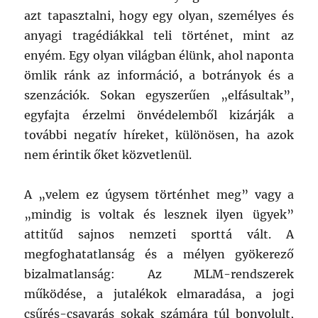
azt tapasztalni, hogy egy olyan, személyes és
anyagi tragédiákkal teli történet, mint az
enyém. Egy olyan világban élünk, ahol naponta
ömlik ránk az információ, a botrányok és a
szenzációk. Sokan egyszerűen „elfásultak”,
egyfajta érzelmi önvédelemből kizárják a
további negatív híreket, különösen, ha azok
nem érintik őket közvetlenül.
A „velem ez úgysem történhet meg” vagy a
„mindig is voltak és lesznek ilyen ügyek”
attitűd sajnos nemzeti sporttá vált. A
megfoghatatlanság és a mélyen gyökerező
bizalmatlanság: Az MLM-rendszerek
működése, a jutalékok elmaradása, a jogi
csűrés-csavarás sokak számára túl bonyolult,