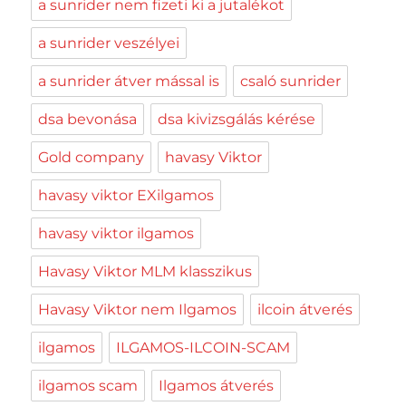
a sunrider nem fizeti ki a jutalékot
a sunrider veszélyei
a sunrider átver mással is
csaló sunrider
dsa bevonása
dsa kivizsgálás kérése
Gold company
havasy Viktor
havasy viktor EXilgamos
havasy viktor ilgamos
Havasy Viktor MLM klasszikus
Havasy Viktor nem Ilgamos
ilcoin átverés
ilgamos
ILGAMOS-ILCOIN-SCAM
ilgamos scam
Ilgamos átverés