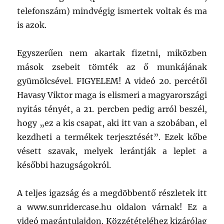
telefonszám) mindvégig ismertek voltak és ma
is azok.
Egyszerűen nem akartak fizetni, miközben
mások zsebeit tömték az ő munkájának
gyümölcsével. FIGYELEM! A videó 20. percétől
Havasy Viktor maga is elismeri a magyarországi
nyitás tényét, a 21. percben pedig arról beszél,
hogy „ez a kis csapat, aki itt van a szobában, el
kezdheti a termékek terjesztését”. Ezek kőbe
vésett szavak, melyek lerántják a leplet a
későbbi hazugságokról.
A teljes igazság és a megdöbbentő részletek itt
a www.sunridercase.hu oldalon várnak! Ez a
videó magántulajdon. Közzétételéhez kizárólag