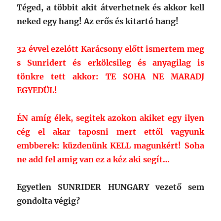
Téged, a többit akit átverhetnek és akkor kell
neked egy hang! Az erős és kitartó hang!
32 évvel ezelótt Karácsony előtt ismertem meg
s Sunridert és erkölcsileg és anyagilag is
tönkre tett akkor: TE SOHA NE MARADJ
EGYEDÜL!
ÉN amíg élek, segitek azokon akiket egy ilyen
cég el akar taposni mert ettől vagyunk
embberek: küzdenünk KELL magunkért! Soha
ne add fel amig van ez a kéz aki segít…
Egyetlen SUNRIDER HUNGARY vezető sem
gondolta végig?