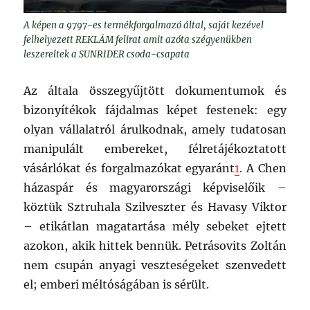
A képen a 9797-es termékforgalmazó által, saját kezével
felhelyezett REKLÁM felirat amit azóta szégyenükben
leszereltek a SUNRIDER csoda-csapata
Az általa összegyűjtött dokumentumok és
bizonyítékok fájdalmas képet festenek: egy
olyan vállalatról árulkodnak, amely tudatosan
manipulált embereket, félretájékoztatott
vásárlókat és forgalmazókat egyaránt
1
.
A Chen
házaspár és magyarországi képviselőik –
köztük Sztruhala Szilveszter és Havasy Viktor
– etikátlan magatartása mély sebeket ejtett
azokon, akik hittek bennük. Petrásovits Zoltán
nem csupán anyagi veszteségeket szenvedett
el; emberi méltóságában is sérült.