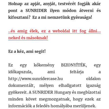
Holnap az apját, anyját, testvérét fogják akár
pont a SUNRIDER ilyen módon átverni és
kifosztani? Ez a mi nemzetünk gyávasága!
..és amig élek, ez a weboldal itt fog állni…
neked és másoknak!
Ez a kéz, ami segit!
Ez egy kőkemény BIZONYÍTÉK, egy
időkapszula, ami feltárja a
http://www.sunridercase.hu oldalon
dokumentált, mélyen elhallgatott igazság
gyökereit. A SUNRIDER Hungary és megbízottai
minden követ megmozgatnak, hogy ezek az
információk a feledés homályába merüljenek.