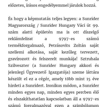
előzetes, írásos engedélyemmel járulok hozzá.
És hogy a képmutatás teljes legyen: a Sunrider
Magyarország / Sunrider Hungary Váci út 99.
szám alatti épületén ma is ott díszelgő
reklámfelirat a 9797-es számú
termékforgalmazó, Petrásovits Zoltán saját
szellemi alkotása, saját kezűleg tervezett,
gravírozott és felszerelt munkája! Sztruhala
Szilveszter (a Sunrider Hungary akkori és
jelenlegi Ügyvezető Igazgatója) szeme láttára
készült el ez a cégér, amely több mint 15 éve
hirdeti a Sunridert. Ironikus módon, a Sunrider
minden egyes nap, minden egyes percben élő
és elszakíthatatlan kapcsolatban áll a 9797-es
számú forgalmazóval ezen a szimbólumon