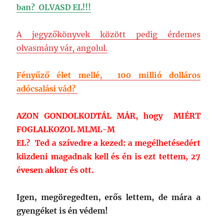
ban? OLVASD EL!!!
A jegyzőkönyvek között pedig érdemes
olvasmány vár, angolul.
Fényűző élet mellé, 100 millió dolláros
adócsalási vád?
AZON GONDOLKODTÁL MÁR, hogy MIÉRT
FOGLALKOZOL MLML-M
EL?
Ted a szívedre a kezed: a megélhetésedért
küzdeni magadnak kell és én is ezt tettem, 27
évesen akkor és ott.
Igen, megöregedten, erős lettem, de mára a
gyengéket is én védem!