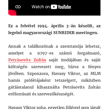
Ez a felvétel 1994. április 3-án készült, az
legelső magyarországi SUNRIDER meetingen.
Annak a találkozónak a szemtanúja lehetsz,
amelyet a 9797-es számú forgalmazó,
Petrásovits Zoltán
saját irodájában és saját
költségén szervezett meg, bízva a fényes
jövőben. Szponzora, Havasy Viktor, az MLM
hamis prófétájaként tetszelgett, miközben
gátlástalanul kihasználta Petrásovits Zoltán
erőforrásait és szervezőkészségét.
Havasy Viktor soha, egyetlen fillérrel sem járult