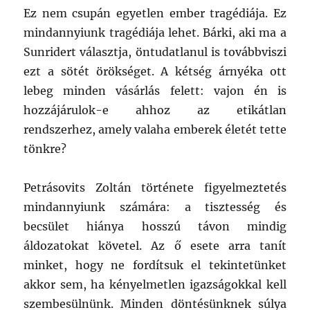
Ez nem csupán egyetlen ember tragédiája. Ez
mindannyiunk tragédiája lehet. Bárki, aki ma a
Sunridert választja, öntudatlanul is továbbviszi
ezt a sötét örökséget. A kétség árnyéka ott
lebeg minden vásárlás felett: vajon én is
hozzájárulok-e ahhoz az etikátlan
rendszerhez, amely valaha emberek életét tette
tönkre?
Petrásovits Zoltán története figyelmeztetés
mindannyiunk számára: a tisztesség és
becsület hiánya hosszú távon mindig
áldozatokat követel. Az ő esete arra tanít
minket, hogy ne fordítsuk el tekintetünket
akkor sem, ha kényelmetlen igazságokkal kell
szembesülnünk. Minden döntésünknek súlya