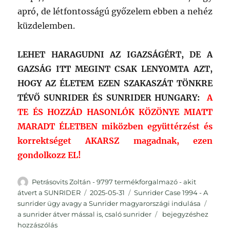
apró, de létfontosságú győzelem ebben a nehéz
küzdelemben.
LEHET HARAGUDNI AZ IGAZSÁGÉRT, DE A
GAZSÁG ITT MEGINT CSAK LENYOMTA AZT,
HOGY AZ ÉLETEM EZEN SZAKASZÁT TÖNKRE
TÉVŐ SUNRIDER ÉS SUNRIDER HUNGARY:
A
TE ÉS HOZZÁD HASONLÓK KÖZÖNYE MIATT
MARADT ÉLETBEN miközben együttérzést és
korrektséget AKARSZ magadnak, ezen
gondolkozz EL!
Szerző
Petrásovits Zoltán - 9797 termékforgalmazó - akit
Közzétéve
Kategória
átvert a SUNRIDER
2025-05-31
Sunrider Case 1994 - A
Címk
sunrider ügy avagy a Sunrider magyarországi indulása
A
a sunrider átver mással is
,
csaló sunrider
bejegyzéshez
LETAGADHATATLAN
hozzászólás