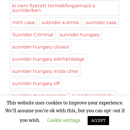
ki nem fizetett termékforgalmazó a
sunriderben
mlm case
subrider a simlis
sunrider case
Sunrider Criminal
sunrider hungary
sunrider hungary closed
sunrider hungary elérhetősége
sunrider hungary iroda címe
sunrider hungary off
sunrider magyarország
sunrider székhely
This website uses cookies to improve your experience.
sunrider ügy
Tei Fu Chen
We'll assume you're ok with this, but you can opt-out if
viktor havasy ilgamos scam
you wish.
Cookie settings
ACCEPT