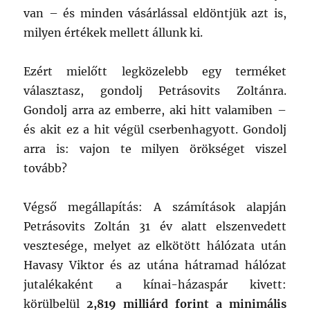
van – és minden vásárlással eldöntjük azt is,
milyen értékek mellett állunk ki.
Ezért mielőtt legközelebb egy terméket
választasz, gondolj Petrásovits Zoltánra.
Gondolj arra az emberre, aki hitt valamiben –
és akit ez a hit végül cserbenhagyott. Gondolj
arra is: vajon te milyen örökséget viszel
tovább?
Végső megállapítás: A számítások alapján
Petrásovits Zoltán 31 év alatt elszenvedett
vesztesége, melyet az elkötött hálózata után
Havasy Viktor és az utána hátramad hálózat
jutalékaként a kínai-házaspár kivett:
körülbelül
2,819 milliárd forint a minimális