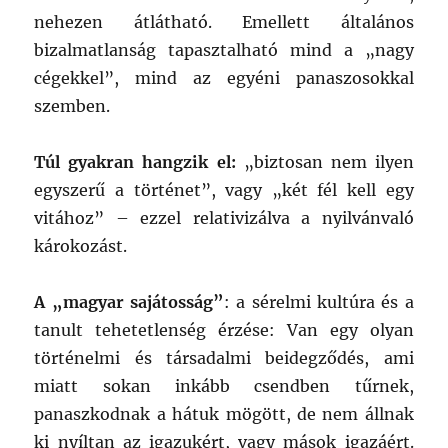
nehezen átlátható. Emellett általános
bizalmatlanság tapasztalható mind a „nagy
cégekkel”, mind az egyéni panaszosokkal
szemben.
Túl gyakran hangzik el:
„biztosan nem ilyen
egyszerű a történet”, vagy „két fél kell egy
vitához” – ezzel relativizálva a nyilvánvaló
károkozást.
A „magyar sajátosság”
: a sérelmi kultúra és a
tanult tehetetlenség érzése: Van egy olyan
történelmi és társadalmi beidegződés, ami
miatt sokan inkább csendben tűrnek,
panaszkodnak a hátuk mögött, de nem állnak
ki nyíltan az igazukért, vagy mások igazáért.