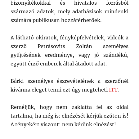
bizonyítékokkal és hivatalos forrásból
es
számú
származó adatok, mely adatbázisok mindenki
termékforgalmazó
számára publikusan hozzáférhetőek.
tragédiája
–
Ai
A látható okiratok, fényképfelvételek, videók a
konklúzió
szerző Petrásovits Zoltán személyes
gyűjtésének eredménye, vagy jó szándékú,
együtt érző emberek által átadott adat.
Bárki személyes észrevételének a szerzőnél
kívánna eleget tenni ezt úgy megteheti
ITT
.
Reméljük, hogy nem zaklatta fel az oldal
tartalma, ha még is: elnézését kérjük ezúton is!
A tényekért viszont: nem kérünk elnézést!