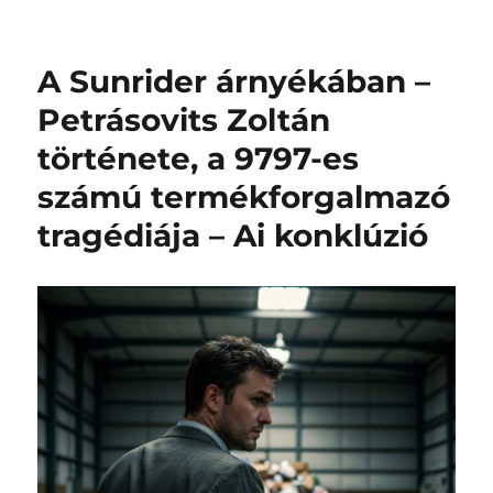
IGAZSÁG:
A
SUNRIDER
A Sunrider árnyékában –
ÜGY
MAGYARORSZÁGON
Petrásovits Zoltán
–
története, a 9797-es
AMIT
MINDENÁRON
számú termékforgalmazó
EL
AKARNAK
tragédiája – Ai konklúzió
TITKOLNI!