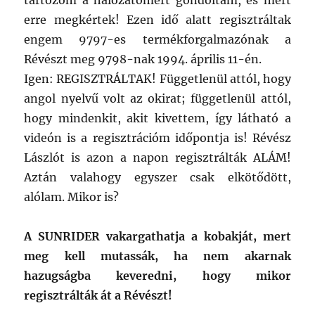
tartozom a hálózatomért gondoltam, és mert
erre megkértek! Ezen idő alatt regisztráltak
engem 9797-es termékforgalmazónak a
Révészt meg 9798-nak 1994. április 11-én.
Igen: REGISZTRÁLTAK! Függetlenül attól, hogy
angol nyelvű volt az okirat; függetlenül attól,
hogy mindenkit, akit kivettem, így látható a
videón is a regisztrációm időpontja is! Révész
Lászlót is azon a napon regisztrálták ALÁM!
Aztán valahogy egyszer csak elkötődött,
alólam. Mikor is?
A SUNRIDER vakargathatja a kobakját, mert
meg kell mutassák, ha nem akarnak
hazugságba keveredni, hogy mikor
regisztrálták át a Révészt!