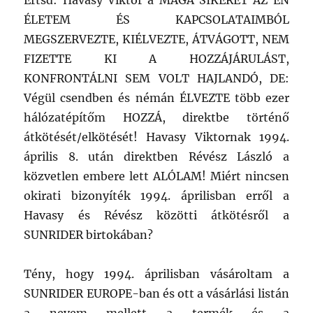
Értsd: Havasy Viktor a MAGA SIKERÉT AZ ÉN
ÉLETEM ÉS KAPCSOLATAIMBÓL
MEGSZERVEZTE, KIÉLVEZTE, ÁTVÁGOTT, NEM
FIZETTE KI A HOZZÁJÁRULÁST,
KONFRONTÁLNI SEM VOLT HAJLANDÓ, DE:
Végül csendben és némán ÉLVEZTE több ezer
hálózatépítőm HOZZÁ, direktbe történő
átkötését/elkötését! Havasy Viktornak 1994.
április 8. után direktben Révész László a
közvetlen embere lett ALÓLAM! Miért nincsen
okirati bizonyíték 1994. áprilisban erről a
Havasy és Révész közötti átkötésről a
SUNRIDER birtokában?
Tény, hogy 1994. áprilisban vásároltam a
SUNRIDER EUROPE-ban és ott a vásárlási listán