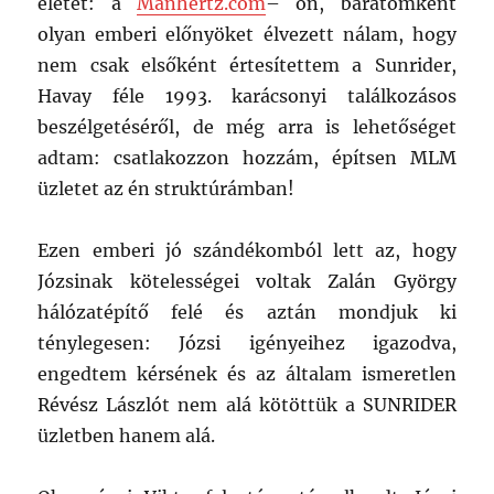
életét: a
Manhertz.com
– on, barátomként
olyan emberi előnyöket élvezett nálam, hogy
nem csak elsőként értesítettem a Sunrider,
Havay féle 1993. karácsonyi találkozásos
beszélgetéséről, de még arra is lehetőséget
adtam: csatlakozzon hozzám, építsen MLM
üzletet az én struktúrámban!
Ezen emberi jó szándékomból lett az, hogy
Józsinak kötelességei voltak Zalán György
hálózatépítő felé és aztán mondjuk ki
ténylegesen: Józsi igényeihez igazodva,
engedtem kérsének és az általam ismeretlen
Révész Lászlót nem alá kötöttük a SUNRIDER
üzletben hanem alá.