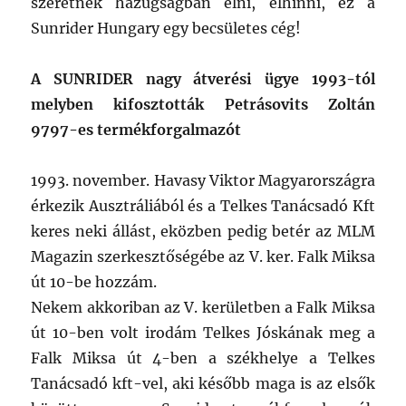
szeretnek hazugságban élni, elhinni, ez a
Sunrider Hungary egy becsületes cég!
A SUNRIDER nagy átverési ügye 1993-tól
melyben kifosztották Petrásovits Zoltán
9797-es termékforgalmazót
1993. november. Havasy Viktor Magyarországra
érkezik Ausztráliából és a Telkes Tanácsadó Kft
keres neki állást, eközben pedig betér az MLM
Magazin szerkesztőségébe az V. ker. Falk Miksa
út 10-be hozzám.
Nekem akkoriban az V. kerületben a Falk Miksa
út 10-ben volt irodám Telkes Jóskának meg a
Falk Miksa út 4-ben a székhelye a Telkes
Tanácsadó kft-vel, aki később maga is az elsők