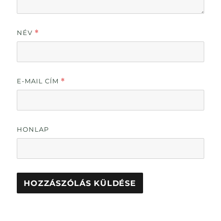
NÉV
*
E-MAIL CÍM
*
HONLAP