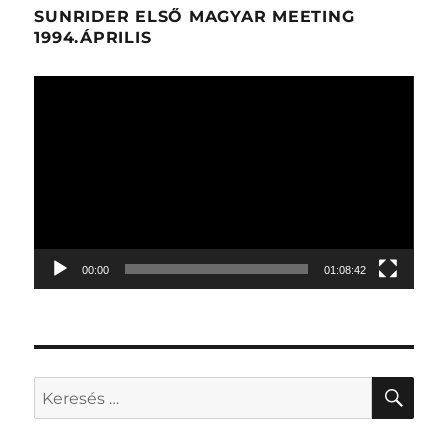
SUNRIDER ELSŐ MAGYAR MEETING
1994.ÁPRILIS
Videólejátszó
00:00
01:08:42
KER
Keresés
a
következő