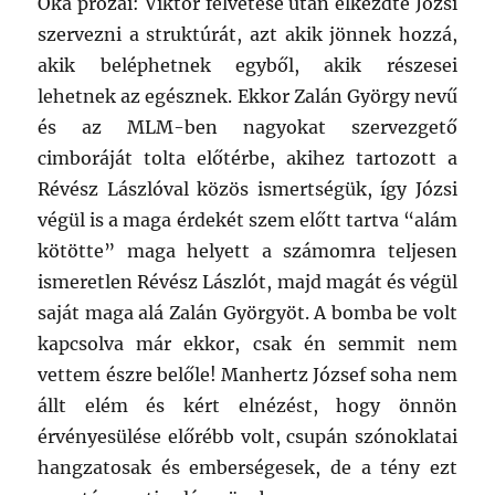
Oka prózai: Viktor felvetése után elkezdte Józsi
szervezni a struktúrát, azt akik jönnek hozzá,
akik beléphetnek egyből, akik részesei
lehetnek az egésznek. Ekkor Zalán György nevű
és az MLM-ben nagyokat szervezgető
cimboráját tolta előtérbe, akihez tartozott a
Révész Lászlóval közös ismertségük, így Józsi
végül is a maga érdekét szem előtt tartva “alám
kötötte” maga helyett a számomra teljesen
ismeretlen Révész Lászlót, majd magát és végül
saját maga alá Zalán Györgyöt. A bomba be volt
kapcsolva már ekkor, csak én semmit nem
vettem észre belőle! Manhertz József soha nem
állt elém és kért elnézést, hogy önnön
érvényesülése előrébb volt, csupán szónoklatai
hangzatosak és emberségesek, de a tény ezt