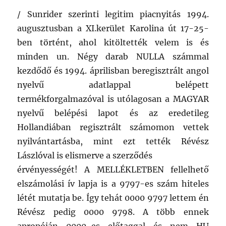
/ Sunrider szerinti legitim piacnyitás 1994.
augusztusban a XI.kerület Karolina út 17-25-
ben történt, ahol kitöltették velem is és
minden un. Négy darab NULLA számmal
kezdődő és 1994. áprilisban beregisztrált angol
nyelvű adatlappal belépett
termékforgalmazóval is utólagosan a MAGYAR
nyelvű belépési lapot és az eredetileg
Hollandiában regisztrált számomon vettek
nyilvántartásba, mint ezt tették Révész
Lászlóval is elismerve a szerződés
érvényességét! A MELLÉKLETBEN fellelhető
elszámolási ív lapja is a 9797-es szám hiteles
létét mutatja be. Így tehát 0000 9797 lettem én
Révész pedig 0000 9798. A több ennek