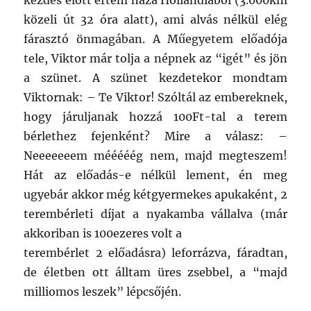
kezdés előtt értem haza Hollandiából (3.000km
közeli út 32 óra alatt), ami alvás nélkül elég
fárasztó önmagában. A Műegyetem előadója
tele, Viktor már tolja a népnek az “igét” és jön
a szünet. A szünet kezdetekor mondtam
Viktornak: – Te Viktor! Szóltál az embereknek,
hogy járuljanak hozzá 100Ft-tal a terem
bérlethez fejenként? Mire a válasz: –
Neeeeeeem mééééég nem, majd megteszem!
Hát az előadás-e nélkül lement, én meg
ugyebár akkor még kétgyermekes apukaként, 2
terembérleti díjat a nyakamba vállalva (már
akkoriban is 100ezeres volt a
terembérlet 2 előadásra) leforrázva, fáradtan,
de életben ott álltam üres zsebbel, a “majd
milliomos leszek” lépcsőjén.