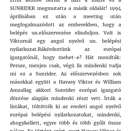
Ettől kezdve borult a liszt a földre és a
SUNRIDER megmutatta a másik oldalát! 1994
áprilisában ez után a meeting után
megfogalmazódott az emberekben, hogy a
belépés un.előszervezése elinduljon. Volt is
Viktornál egy angol nyelvű un. belépési
nyilatkozat.Rákérdeztünk az európai
igazgatónál, hogy mehet-e? Hát mondták:
Persze, menjen csak, végü lis mindenki tudja
mi ez a Sunrider. Az előszervezésben sok
másokkal együtt a Havasy Viktor és William
Amzallag akkori Sunrider európai igazgató
döntése alapján mindenki részt vett. Írták a
listákat, töltötték ki az eredeti angol nyelvű
európai belépési nyilatkozatokat, mindenki,
ahogykellett, egyre több és több gyűlt össze