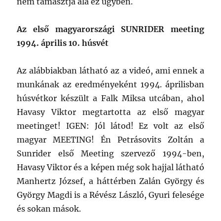
nem támasztja alá ez ügyben.
Az első magyarországi SUNRIDER meeting
1994. április 10. húsvét
Az alábbiakban látható az a videó, ami ennek a
munkának az eredményeként 1994. áprilisban
húsvétkor készült a Falk Miksa utcában, ahol
Havasy Viktor megtartotta az első magyar
meetinget! IGEN: Jól látod! Ez volt az első
magyar MEETING! Én Petrásovits Zoltán a
Sunrider első Meeting szervező 1994-ben,
Havasy Viktor és a képen még sok hajjal látható
Manhertz József, a háttérben Zalán György és
György Magdi is a Révész László, Gyuri felesége
és sokan mások.