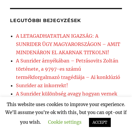
kifejezésre:
LEGUTÓBBI BEJEGYZÉSEK
A LETAGADHATATLAN IGAZSÁG: A
SUNRIDER ÜGY MAGYARORSZÁGON – AMIT
MINDENÁRON EL AKARNAK TITKOLNI!
A Sunrider árnyékában – Petrásovits Zoltán
története, a 9797-es számú
termékforgalmazó tragédiája – Ai konklúzió
Sunrider az inkorrekt!
A Sunrider különbség avagy hogyan vernek
át?
This website uses cookies to improve your experience.
27 éve történt – a Sunyi Sunrider vezetés
We'll assume you're ok with this, but you can opt-out if
betette lábát Magyarországra!
you wish.
Cookie settings
ACCEPT