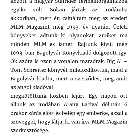
között a magyar Sunrider termékforgalmazók
egyike volt. Sokan jártak az irodámba
akkoriban, mert én csináltam meg az eredeti
MLM Magazint még 1993. év nyarán. Üzleti
könyveket adtunk ki olyanokat, amiket ma
minden MLM-es ismer. Rajtunk kívül még
1993-ban Bagolyvár Könyvkiadó dolgozott így.
Ők azóta is ezen a vonalon maradtak. Big Al –
Tom Schreiter könyvét milefordítottuk, majd a
Bagolyvár kiadta, mert a szerződés, meg amit
az angol kiadóval
megkötöttünk közben lejárt. Egy napon ott
állunk az irodában Arany Lacival délután 6
órakor zárás előtt és belép egy emberke, azzal a
szöveggel, hogy látja, ki van írva MLM Magazin
szerkesztősége.