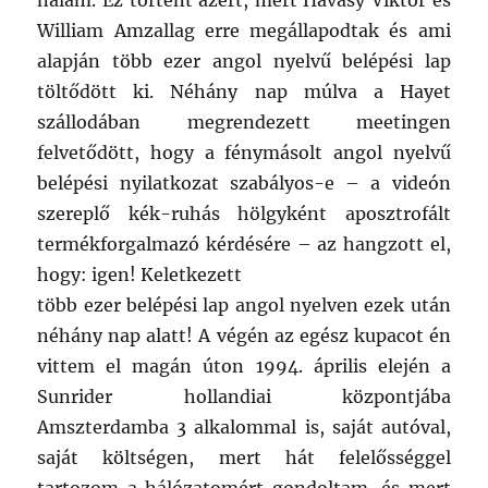
nálam. Ez történt azért, mert Havasy Viktor és
William Amzallag erre megállapodtak és ami
alapján több ezer angol nyelvű belépési lap
töltődött ki. Néhány nap múlva a Hayet
szállodában megrendezett meetingen
felvetődött, hogy a fénymásolt angol nyelvű
belépési nyilatkozat szabályos-e – a videón
szereplő kék-ruhás hölgyként aposztrofált
termékforgalmazó kérdésére – az hangzott el,
hogy: igen! Keletkezett
több ezer belépési lap angol nyelven ezek után
néhány nap alatt! A végén az egész kupacot én
vittem el magán úton 1994. április elején a
Sunrider hollandiai központjába
Amszterdamba 3 alkalommal is, saját autóval,
saját költségen, mert hát felelősséggel