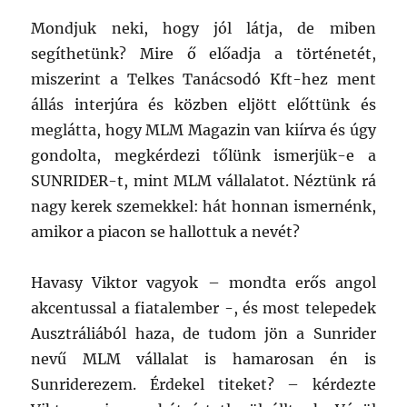
Mondjuk neki, hogy jól látja, de miben
segíthetünk? Mire ő előadja a történetét,
miszerint a Telkes Tanácsodó Kft-hez ment
állás interjúra és közben eljött előttünk és
meglátta, hogy MLM Magazin van kiírva és úgy
gondolta, megkérdezi tőlünk ismerjük-e a
SUNRIDER-t, mint MLM vállalatot. Néztünk rá
nagy kerek szemekkel: hát honnan ismernénk,
amikor a piacon se hallottuk a nevét?
Havasy Viktor vagyok – mondta erős angol
akcentussal a fiatalember -, és most telepedek
Ausztráliából haza, de tudom jön a Sunrider
nevű MLM vállalat is hamarosan én is
Sunriderezem. Érdekel titeket? – kérdezte