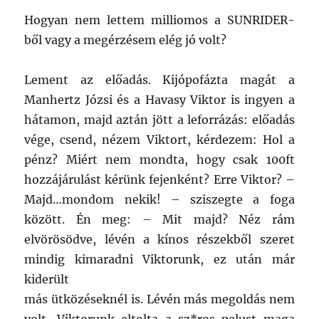
Hogyan nem lettem milliomos a SUNRIDER-
ből vagy a megérzésem elég jó volt?
Lement az előadás. Kijópofázta magát a
Manhertz Józsi és a Havasy Viktor is ingyen a
hátamon, majd aztán jött a leforrázás: előadás
vége, csend, nézem Viktort, kérdezem: Hol a
pénz? Miért nem mondta, hogy csak 100ft
hozzájárulást kérünk fejenként? Erre Viktor? –
Majd…mondom nekik! – sziszegte a foga
között. Én meg: – Mit majd? Néz rám
elvörösödve, lévén a kínos részekből szeret
mindig kimaradni Viktorunk, ez után már
kiderült
más ütközéseknél is. Lévén más megoldás nem