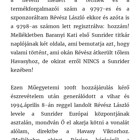
a nevem mellett a termék és a
termékforgalmazói szám a 9797-es és a
szponzoráltam Révész László ekkor és azóta is
a 9798-as számon lett regisztrálva: hozzám!
Mellékletben Baranyi Kati első Sunrider titkár
naplójának két oldala, ami bemutatja azt, hogy
valami történt, ami okán Révész átkerült tőlem
Havasyhoz, de okirat erről NINCS a Sunrider
kezében!
Ezen Műegyetemi 100ft hozzájárulás kérő
észrevételem után generálódott a vihar és
1994.április 8-án reggel landolt Révész László
levele a Sunrider Európai központjának
asztalán, mondván Ő el akarja kötni a vonalát
alólam, direktbe a Havasy Viktorhoz.