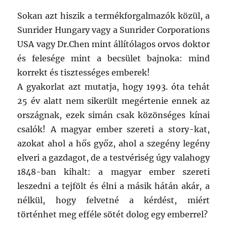
Sokan azt hiszik a termékforgalmazók közül, a
Sunrider Hungary vagy a Sunrider Corporations
USA vagy Dr.Chen mint állítólagos orvos doktor
és felesége mint a becsület bajnoka: mind
korrekt és tisztességes emberek!
A gyakorlat azt mutatja, hogy 1993. óta tehát
25 év alatt nem sikerült megértenie ennek az
országnak, ezek simán csak közönséges kínai
csalók! A magyar ember szereti a story-kat,
azokat ahol a hős győz, ahol a szegény legény
elveri a gazdagot, de a testvériség úgy valahogy
1848-ban kihalt: a magyar ember szereti
leszedni a tejfölt és élni a másik hátán akár, a
nélkül, hogy felvetné a kérdést, miért
történhet meg efféle sötét dolog egy emberrel?