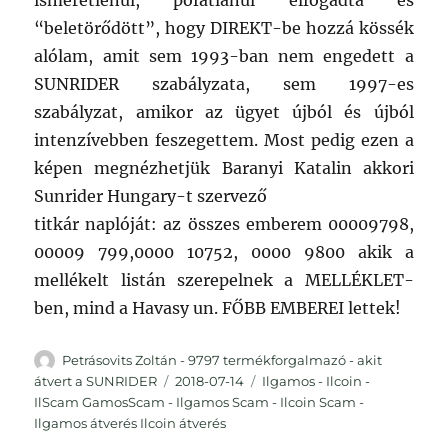
ismeretlenül, pofátlanul elfogadta és
“beletörődött”, hogy DIREKT-be hozzá kössék
alólam, amit sem 1993-ban nem engedett a
SUNRIDER szabályzata, sem 1997-es
szabályzat, amikor az ügyet újból és újból
intenzívebben feszegettem. Most pedig ezen a
képen megnézhetjük Baranyi Katalin akkori
Sunrider Hungary-t szervező
titkár naplóját: az összes emberem 00009798,
00009 799,0000 10752, 0000 9800 akik a
mellékelt listán szerepelnek a MELLÉKLET-
ben, mind a Havasy un. FŐBB EMBEREI lettek!
Szerző
Petrásovits Zoltán - 9797 termékforgalmazó - akit
Közzétéve
Kategória
átvert a SUNRIDER
2018-07-14
Ilgamos - Ilcoin -
IlScam GamosScam - Ilgamos Scam - Ilcoin Scam -
Ilgamos átverés Ilcoin átverés