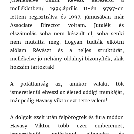
/Mellékelve okirat Révész kéréséről a
mellékletben/ 1994.április 11-én 9797-en
lettem regisztrálva és 1997. júniusában már
Associate Director voltam. Jutalék és
elszámolás soha nem készült el, soha senki
nem mutatta meg, hogyan tudták elkötni
alólam Révészt és a teljes struktúrát,
mellékelve jó néhány oldalnyi bizonyíték, akik
hozzám tartoztak!
A pofátlanság az, amikor valaki, tök
ismeretlenül elveszi az életed addigi munkáját,
már pedig Havasy Viktor ezt tette velem!
A dolgok ezek után felpörögtek és fura módon
Havasy Viktor több ezer emberemet,