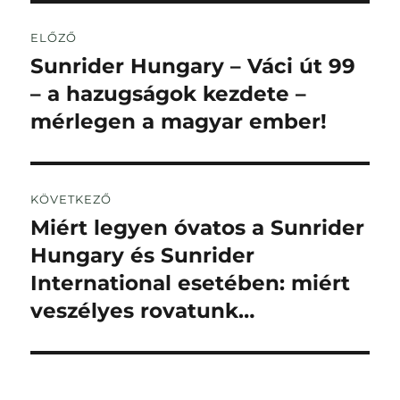
Bejegyzés
ELŐZŐ
navigáció
Sunrider Hungary – Váci út 99
Korábbi
bejegyzés:
– a hazugságok kezdete –
mérlegen a magyar ember!
KÖVETKEZŐ
Miért legyen óvatos a Sunrider
Következő
bejegyzés:
Hungary és Sunrider
International esetében: miért
veszélyes rovatunk…