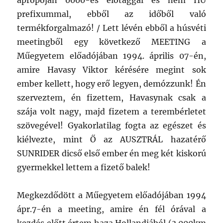
apropóján 0000-es előtaggal és nem HU
prefixummal, ebből az időből való
termékforgalmazó! / Lett lévén ebből a húsvéti
meetingből egy következő MEETING a
Műegyetem előadójában 1994. április 07-én,
amire Havasy Viktor kérésére megint sok
ember kellett, hogy erő legyen, demózzunk! Én
szerveztem, én fizettem, Havasynak csak a
szája volt nagy, majd fizetem a terembérletet
szövegével! Gyakorlatilag fogta az egészet és
kiélvezte, mint Ő az AUSZTRÁL hazatérő
SUNRIDER dicső első ember én meg két kiskorú
gyermekkel lettem a fizető balek!
Megkezdődött a Műegyetem előadójában 1994
ápr.7-én a meeting, amire én fél órával a