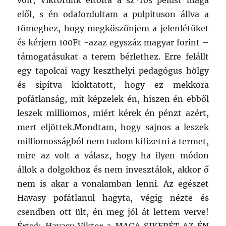
volt, Viktorunk eltolta a sz*ros pelust maga
elől, s én odafordultam a pulpituson állva a
tömeghez, hogy megköszönjem a jelenlétüket
és kérjem 100Ft -azaz egyszáz magyar forint –
támogatásukat a terem bérlethez. Erre felállt
egy tapolcai vagy keszthelyi pedagógus hölgy
és sipítva kioktatott, hogy ez mekkora
pofátlanság, mit képzelek én, hiszen én ebből
leszek milliomos, miért kérek én pénzt azért,
mert eljöttek.Mondtam, hogy sajnos a leszek
milliomosságból nem tudom kifizetni a termet,
mire az volt a válasz, hogy ha ilyen módon
állok a dolgokhoz és nem invesztálok, akkor ő
nem is akar a vonalamban lenni. Az egészet
Havasy pofátlanul hagyta, végig nézte és
csendben ott ült, én meg jól át lettem verve!