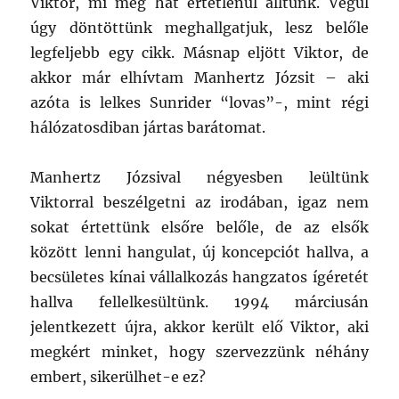
Viktor, mi meg hát értetlenül álltunk. Végül
úgy döntöttünk meghallgatjuk, lesz belőle
legfeljebb egy cikk. Másnap eljött Viktor, de
akkor már elhívtam Manhertz Józsit – aki
azóta is lelkes Sunrider “lovas”-, mint régi
hálózatosdiban jártas barátomat.
Manhertz Józsival négyesben leültünk
Viktorral beszélgetni az irodában, igaz nem
sokat értettünk elsőre belőle, de az elsők
között lenni hangulat, új koncepciót hallva, a
becsületes kínai vállalkozás hangzatos ígéretét
hallva fellelkesültünk. 1994 márciusán
jelentkezett újra, akkor került elő Viktor, aki
megkért minket, hogy szervezzünk néhány
embert, sikerülhet-e ez?