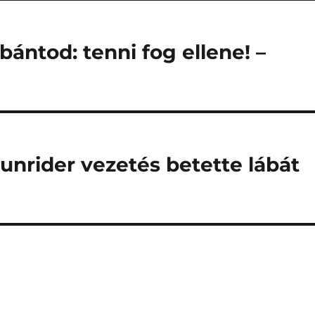
ántod: tenni fog ellene! –
Sunrider vezetés betette lábát