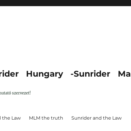
ider Hungary -Sunrider Ma
utató szervezet!
d the Law
MLM the truth
Sunrider and the Law