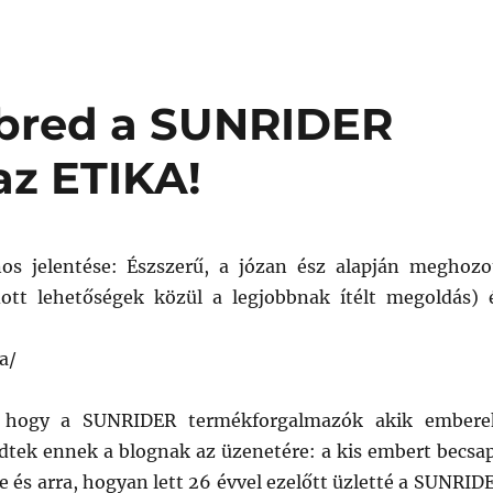
ébred a SUNRIDER
z ETIKA!
nos jelentése: Észszerű, a józan ész alapján meghozo
ott lehetőségek közül a legjobbnak ítélt megoldás) 
a/
 hogy a SUNRIDER termékforgalmazók akik embere
dtek ennek a blognak az üzenetére: a kis embert becsa
e és arra, hogyan lett 26 évvel ezelőtt üzletté a SUNRID