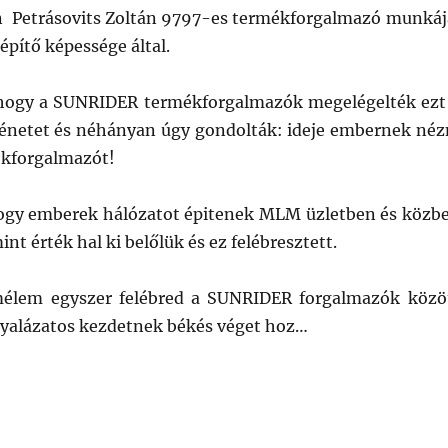
 Petrásovits Zoltán 9797-es termékforgalmazó munkáj
tépítő képessége által.
hogy a SUNRIDER termékforgalmazók megelégelték ezt
énetet és néhányan úgy gondolták: ideje embernek néz
ékforgalmazót!
hogy emberek hálózatot épitenek MLM üzletben és közb
nt érték hal ki belőlük és ez felébresztett.
élem egyszer felébred a SUNRIDER forgalmazók közö
gyalázatos kezdetnek békés véget hoz…