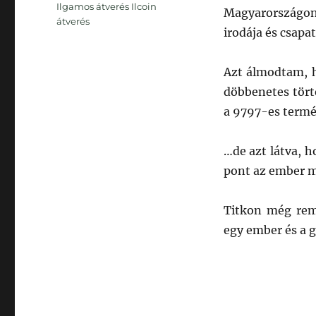
Ilgamos átverés Ilcoin
Magyarországon
átverés
irodája és csapa
Azt álmodtam, 
döbbenetes tört
a 9797-es term
…de azt látva, 
pont az ember mi
Titkon még rem
egy ember és a 