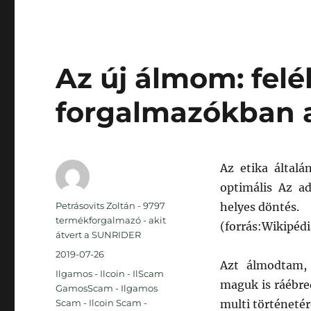
Az új álmom: fel
forgalmazókban a
Az etika általá
optimális Az ad
Szerző
Petrásovits Zoltán - 9797
helyes döntés.
termékforgalmazó - akit
(forrás:Wikipédi
átvert a SUNRIDER
Közzétéve
2019-07-26
Azt álmodtam,
Kategória
Ilgamos - Ilcoin - IlScam
maguk is ráébre
GamosScam - Ilgamos
Scam - Ilcoin Scam -
multi történetér