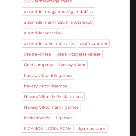
9797 termékforgalmazó
a sunrider magyarországi indulása
a sunrider nem fizeti ki a jutalékot
a sunrider veszélyei
a sunrider átver mással is
csaló sunrider
dsa bevonása
dsa kivizsgálás kérése
Gold company
havasy Viktor
havasy viktor EXilgamos
havasy viktor ilgamos
Havasy Viktor MLM klasszikus
Havasy Viktor nem Ilgamos
ilcoin átverés
ilgamos
ILGAMOS-ILCOIN-SCAM
ilgamos scam