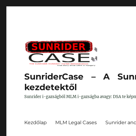
SunriderCase – A Sunr
kezdetektől
Sunrider i-gazságból MLM i-gazságba avagy: DSA te képm
Kezdőlap
MLM Legal Cases
Sunrider an