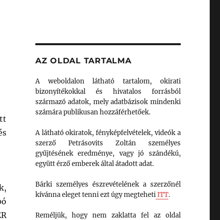
AZ OLDAL TARTALMA
A weboldalon látható tartalom, okirati
bizonyítékokkal és hivatalos forrásból
származó adatok, mely adatbázisok mindenki
számára publikusan hozzáférhetőek.
tt
és
A látható okiratok, fényképfelvételek, videók a
szerző Petrásovits Zoltán személyes
gyűjtésének eredménye, vagy jó szándékú,
együtt érző emberek által átadott adat.
Bárki személyes észrevételének a szerzőnél
k,
kívánna eleget tenni ezt úgy megteheti
ITT
.
pó
ER
Reméljük, hogy nem zaklatta fel az oldal