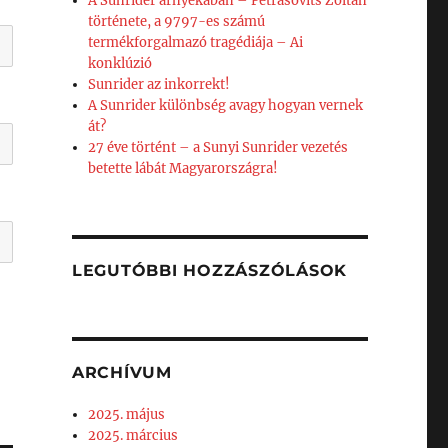
A Sunrider árnyékában – Petrásovits Zoltán
története, a 9797-es számú
termékforgalmazó tragédiája – Ai
konklúzió
Sunrider az inkorrekt!
A Sunrider különbség avagy hogyan vernek
át?
27 éve történt – a Sunyi Sunrider vezetés
betette lábát Magyarországra!
LEGUTÓBBI HOZZÁSZÓLÁSOK
ARCHÍVUM
2025. május
2025. március